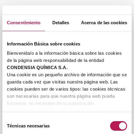
Consentimiento
Detalles
Acerca de las cookies
LUBRICANTES
Complex esters
/
Esters
Información Básica sobre cookies
Bienvenida/o a la información básica sobre las cookies
de la página web responsabilidad de la entidad
CONDENSIA QUÍMICA S.A.
PU POLIÉSTER-POLIOLES
Una cookie es un pequeño archivo de información que se
guarda cada vez que visitas nuestra página web. Las
Poliadipatos
/
Polisebacatos
/
cookies pueden ser de varios tipos: las cookies técnicas
Poliftalatos
/
Glyplast®: plastificantes de
son necesarias para que nuestra página web pueda
PU
funcionar, no necesitan de tu autorización.
El resto de cookies sirven para mejorar nuestra página Y
personalizarla en base a tus preferencias, Puedes
Selección
aceptar todas estas cookies pulsando el botón "
Permitir
Técnicas necesarias
de
todas
", rechazarlas pulsando el botón "
Rechazar
" o
CASE & ESPECIALIDADES