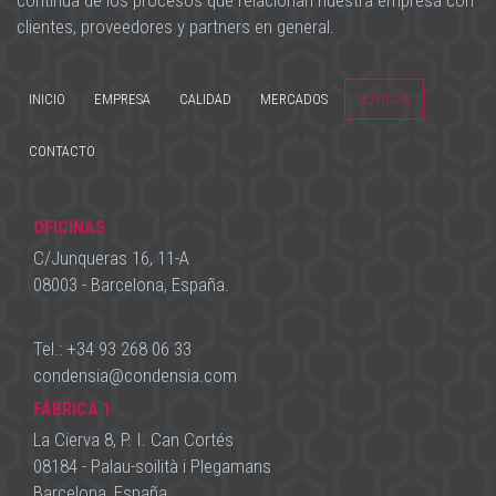
continua de los procesos que relacionan nuestra empresa con
clientes, proveedores y partners en general.
INICIO
EMPRESA
CALIDAD
MERCADOS
NOTICIAS
CONTACTO
OFICINAS
C/Junqueras 16, 11-A
08003 - Barcelona, España.
Tel.:
+34 93 268 06 33
condensia
@
condensia.com
FÁBRICA 1
La Cierva 8, P. I. Can Cortés
08184 - Palau-soilità i Plegamans
Barcelona, España.