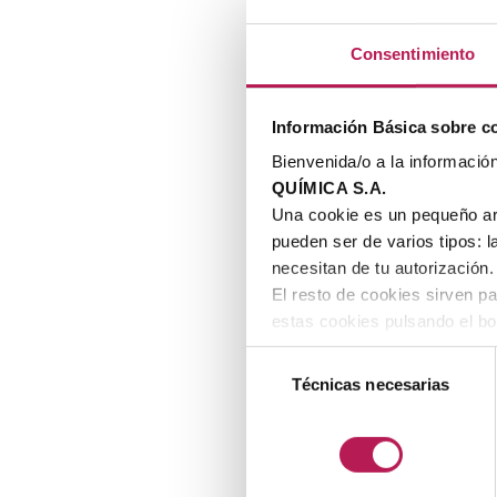
Consentimiento
Información Básica sobre c
Bienvenida/o a la informació
QUÍMICA S.A.
Una cookie es un pequeño ar
pueden ser de varios tipos: 
necesitan de tu autorización.
El resto de cookies sirven p
estas cookies pulsando el bo
el apartado "
Detalles
".
Selección
Si quieres más información, 
Técnicas necesarias
de
consentimiento