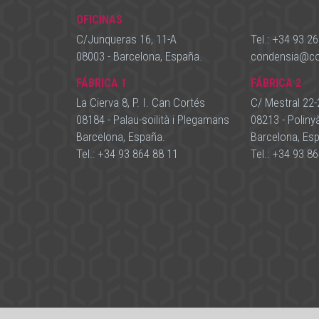
OFICINAS
C/Junqueras 16, 11-A
Tel.:
+34 93 26
08003 - Barcelona, España.
condensia
@
c
FÁBRICA 1
FÁBRICA 2
La Cierva 8, P. I. Can Cortés
C/ Mestral 22-
08184 - Palau-soilità i Plegamans
08213 - Poliny
Barcelona, España.
Barcelona, Es
Tel.:
+34 93 864 88 11
Tel.:
+34 93 86