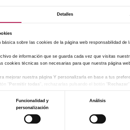
Detalles
ookies
n básica sobre las cookies de la página web responsabilidad de 
chivo de información que se guarda cada vez que visitas nuest
las cookies técnicas son necesarias para que nuestra página we
ara mejorar nuestra página Y personalizarla en base a tus prefe
tón "
Permitir todas
", rechazarlas pulsando el botón "
Rechazar
"
consulta la
Política de cookies
de nuestra página web.
Funcionalidad y
Análisis
personalización