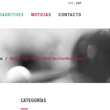
ENG
/
ESP
OADDITIVES
NOTICIAS
CONTACTO
as
/
NUEVO PROYECTO H2020 NextGenMicrofluidics
CATEGORÍAS