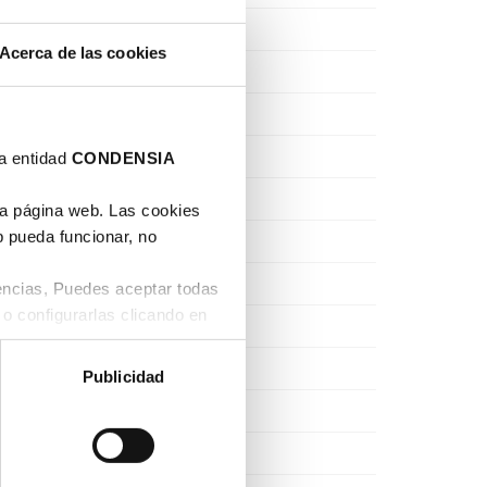
Octubre 2019
Acerca de las cookies
Junio 2019
Mayo 2019
Enero 2019
la entidad
CONDENSIA
Julio 2018
ra página web. Las cookies
b pueda funcionar, no
Junio 2018
Noviembre 2017
rencias, Puedes aceptar todas
 o configurarlas clicando en
Julio 2017
Mayo 2017
Publicidad
Marzo 2017
Febrero 2017