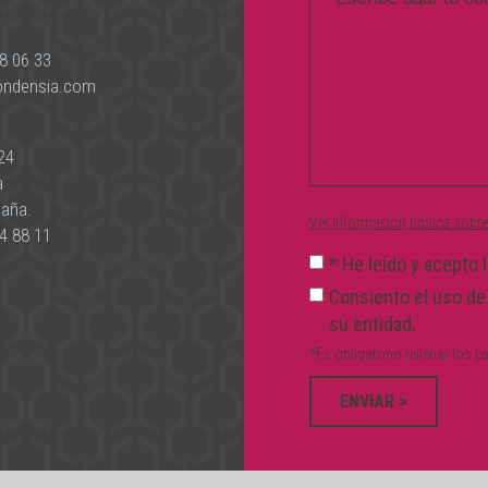
8 06 33
ondensia.com
24
à
paña.
Ver información básica sobre
4 88 11
*
He leído y acepto 
Consiento el uso de
su entidad.
*Es obligatorio rellenar los
ENVIAR >