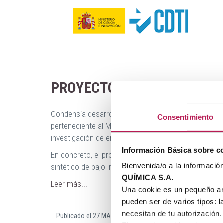
PROYECTO CDTI
Condensia desarrollará un proyecto de I+D financiado
Consentimiento
perteneciente al Ministerio de Ciencia e Innovación,
investigación de empresas con alta capacidad de in
Información Básica sobre c
En concreto, el proyecto financiado está relaciona
Bienvenida/o a la informació
sintético de bajo impacto medioambiental.
QUÍMICA S.A.
Leer más...
Una cookie es un pequeño ar
pueden ser de varios tipos: 
necesitan de tu autorización.
Publicado el
27 MAR, 2023