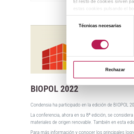
El resto de cookies sirven p
estas cookies pulsando el bo
el apartado "
Detalles
".
Selección
Si quieres más información, 
Técnicas necesarias
de
consentimiento
Rechazar
BIOPOL 2022
Condensia ha participado en la edición de BIOPOL 202
La conferencia, ahora en su 8ª edición, se consider
materiales de origen renovable. También en esta ed
Para más información y conocer los principales logro