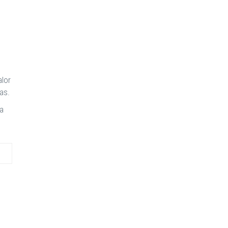
alor
as.
sa