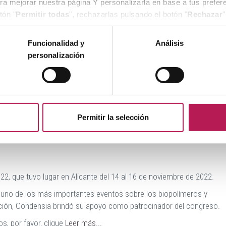
ara mejorar nuestra página Y personalizarla en base a tus prefe
tón "
Permitir todas
", rechazarlas pulsando el botón "
Rechazar
"
consulta la
Política de cookies
de nuestra página web.
Funcionalidad y
Análisis
personalización
Permitir la selección
2, que tuvo lugar en Alicante del 14 al 16 de noviembre de 2022.
a uno de los más importantes eventos sobre los biopolímeros y
ición, Condensia brindó su apoyo como patrocinador del congreso.
s, por favor, clique
Leer más...