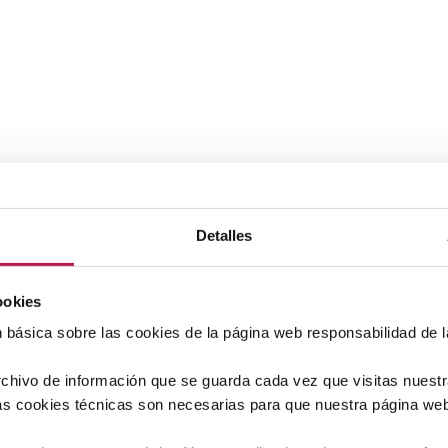
 por el Centro para el Desarrollo Tecnológico y la Innovación (CDTI
Detalles
 dentro del Programa Marco "PID Cervera" destinado a apoyar la
novación.
ookies
do con el desarrollo de nuevos aditivos mediante un novedoso enfoq
n básica sobre las cookies de la página web responsabilidad de 
chivo de información que se guarda cada vez que visitas nuest
las cookies técnicas son necesarias para que nuestra página we