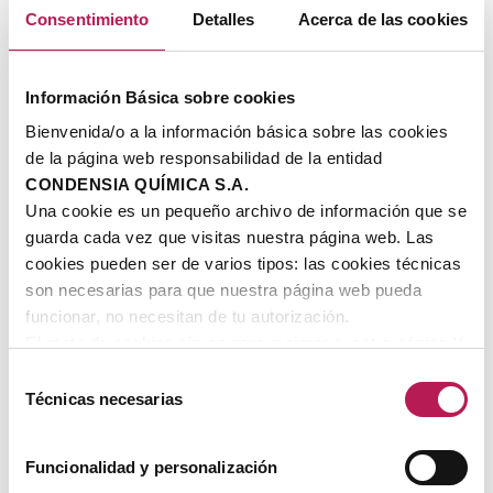
Consentimiento
Detalles
Acerca de las cookies
ARCHIVO
Información Básica sobre cookies
Bienvenida/o a la información básica sobre las cookies
Julio 2025
de la página web responsabilidad de la entidad
CONDENSIA QUÍMICA S.A.
Mayo 2025
Una cookie es un pequeño archivo de información que se
Mayo 2024
guarda cada vez que visitas nuestra página web. Las
cookies pueden ser de varios tipos: las cookies técnicas
Febrero 2024
son necesarias para que nuestra página web pueda
funcionar, no necesitan de tu autorización.
Septiempre 2023
El resto de cookies sirven para mejorar nuestra página Y
Junio 2023
personalizarla en base a tus preferencias, Puedes
Selección
aceptar todas estas cookies pulsando el botón "
Permitir
Técnicas necesarias
de
Marzo 2023
todas
", rechazarlas pulsando el botón "
Rechazar
" o
consentimiento
configurarlas clicando en el apartado "
Detalles
".
Marzo 2022
Funcionalidad y personalización
Si quieres más información, consulta la
Política de