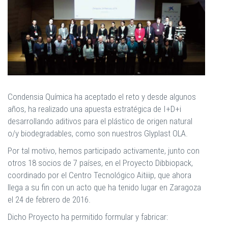
Condensia Química ha aceptado el reto y desde algunos
años, ha realizado una apuesta estratégica de I+D+i
desarrollando aditivos para el plástico de origen natural
o/y biodegradables, como son nuestros Glyplast OLA.
Por tal motivo, hemos participado activamente, junto con
otros 18 socios de 7 países, en el Proyecto Dibbiopack,
coordinado por el Centro Tecnológico Aitiiip, que ahora
llega a su fin con un acto que ha tenido lugar en Zaragoza
el 24 de febrero de 2016.
Dicho Proyecto ha permitido formular y fabricar: