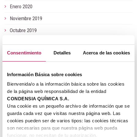
Enero 2020
Noviembre 2019
Octubre 2019
Junio 2019
Consentimiento
Detalles
Acerca de las cookies
Mayo 2019
Enero 2019
Información Básica sobre cookies
Julio 2018
Bienvenida/o a la información básica sobre las cookies
Junio 2018
de la página web responsabilidad de la entidad
CONDENSIA QUÍMICA S.A.
Noviembre 2017
Una cookie es un pequeño archivo de información que se
guarda cada vez que visitas nuestra página web. Las
Julio 2017
cookies pueden ser de varios tipos: las cookies técnicas
Mayo 2017
son necesarias para que nuestra página web pueda
funcionar, no necesitan de tu autorización.